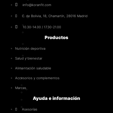
Anabólicos naturales
info@koranfit.com
entreno
Pre-entrenos
C. de Bolivia, 18, Chamartín, 28016 Madrid
Post-
entreno
Con estimulantes
10.30-14.00 / 17.30-21.00
y
Sin estimulantes
recuperadores
Productos
Intra-entreno
Nutrición deportiva
Proteínas
Post-entreno y recuperadores
Whey
Salud y bienestar
-
Alimentación saludable
Proteínas
Concentrado
de
Whey - Concentrado de suero
Accesorios y complementos
suero
Iso - Aislado de suero
Marcas
Iso
Hidrolizada
-
Ayuda e información
Caseína
Aislado
Vegana
de
Asesorías