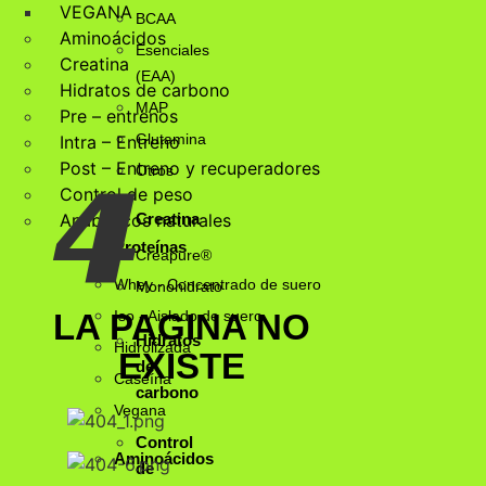
VEGANA
BCAA
Aminoácidos
Esenciales
Creatina
(EAA)
Hidratos de carbono
MAP
Pre – entrenos
Glutamina
Intra – Entreno
4
Post – Entreno y recuperadores
Otros
Control de peso
Anabólicos naturales
Creatina
Proteínas
Creapure®
Whey - Concentrado de suero
Monohidrato
Iso - Aislado de suero
LA PAGINA NO
Hidratos
Hidrolizada
EXISTE
de
Caseína
carbono
Vegana
Control
Aminoácidos
de