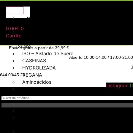
NUTRICIÓN
DEPORTIVA
0.00
€
0
Proteínas
Carrito
WHEY – Concentrado de
Suero
Envíos gratis a partir de 39,99 €
ISO – Aislado de Suero
Abierto 10.00-14.00 / 17.00-21.00
CASEINAS
HYDROLIZADA
VEGANA
644 00 45 25
Aminoácidos
Instagram
Creatina
Hidratos de carbono
Pre – entrenos
Intra – Entreno
Post – Entreno y
recuperadores
Control de peso