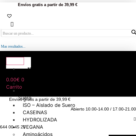
Envíos gratis a partir de 39,99 €
Mas resultados...
NUTRICIÓN
DEPORTIVA
0.00
€
0
Proteínas
Carrito
WHEY – Concentrado de
Suero
Envíos gratis a partir de 39,99 €
ISO – Aislado de Suero
Abierto 10.00-14.00 / 17.00-21.00
CASEINAS
HYDROLIZADA
VEGANA
644 00 45 25
Aminoácidos