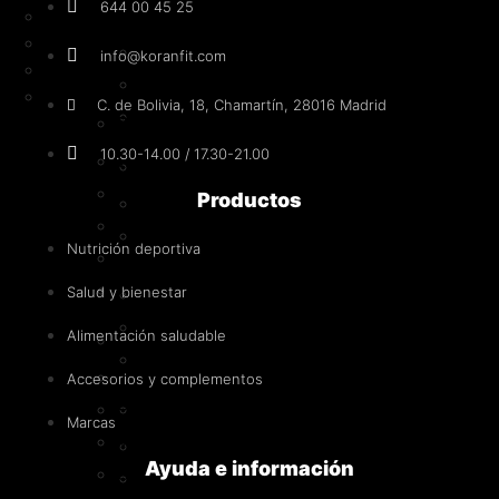
644 00 45 25
Intra – Entreno
suero
Post – Entreno y recuperadores
Hidrolizada
info@koranfit.com
Control de peso
Caseína
Anabólicos naturales
C. de Bolivia, 18, Chamartín, 28016 Madrid
Vegana
Proteínas
10.30-14.00 / 17.30-21.00
Whey - Concentrado de suero
Aminoácidos
Iso - Aislado de suero
Productos
BCAA
Hidrolizada
Esenciales
Nutrición deportiva
Caseína
(EAA)
Vegana
Salud y bienestar
MAP
Glutamina
Alimentación saludable
Aminoácidos
Otros
BCAA
Accesorios y complementos
Creatina
Esenciales (EAA)
Marcas
MAP
Creapure®
Ayuda e información
Glutamina
Monohidrato