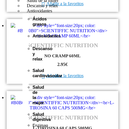
Salud de la mujer
Añadir a la favoritos
Descanso y relax
Antioxidantes
Ácidos
grasos
Antioxidantes
SCIENTIFFIC NUTRITION
Descanso
y
NO CRAMP 60ML
relax
2.95
€
Salud
cardiovascular
Añadir a la favoritos
Salud
de
la
mujer
Salud
SCIENTIFFIC NUTRITION
digestiva
Enzimas
L-TIROSINA 60 CAPS 500MG