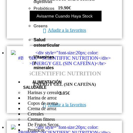
digestivas
19.90
€
Probióticos
y
Avisarme Cuando Haya Stock
Prebióticos
Greens
Añadir a la favoritos
Salud
ostearticular
Vitaminas
y
minerales
SCIENTIFFIC NUTRITION
ALIMENTACIÓN
ENERGY GEL (SIN CAFEÍNA)
SALUDABLE
Harinas y cereales
2.05
€
Harina de arroz
Copos de avena
Añadir a la favoritos
Crema de arroz
Cereales
Cremas fitness
De Frutos Secos
Proteicas