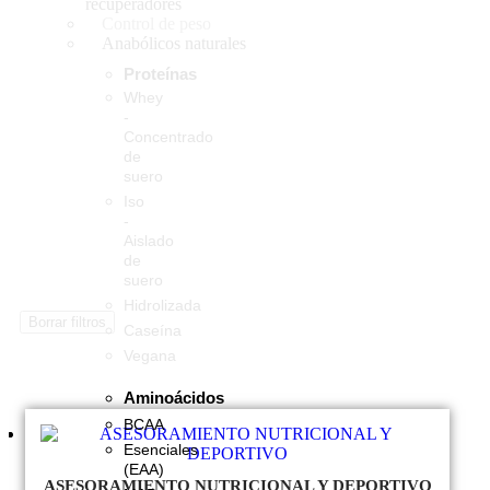
recuperadores
Control de peso
Anabólicos naturales
Proteínas
Whey
-
Concentrado
de
suero
Iso
-
Aislado
de
suero
Hidrolizada
Borrar filtros
Caseína
Vegana
Aminoácidos
BCAA
Esenciales
(EAA)
ASESORAMIENTO NUTRICIONAL Y DEPORTIVO