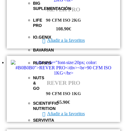
BIG
REVER PRO
SUPLEMENTACIÓN
90 CFM ISO 2KG
LIFE
PRO
108.90
€
IO.GENIX
Añadir a la favoritos
BAVARIAN
RLGRIPS
NUTS
REVER PRO
&
GO
90 CFM ISO 1KG
65.90
€
SCIENTIFFIC
NUTRITION
Añadir a la favoritos
SERVIVITA