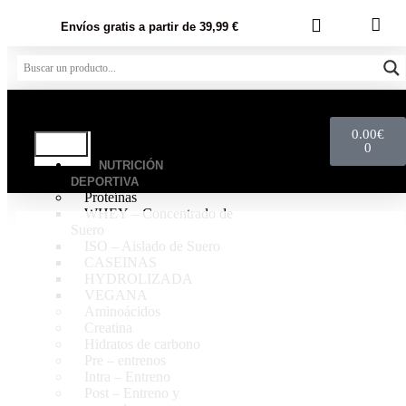
Envíos gratis a partir de 39,99 €
0.00
€
0
NUTRICIÓN
DEPORTIVA
Proteínas
WHEY – Concentrado de
Suero
ISO – Aislado de Suero
CASEINAS
HYDROLIZADA
VEGANA
Aminoácidos
Creatina
Hidratos de carbono
Pre – entrenos
Intra – Entreno
Post – Entreno y