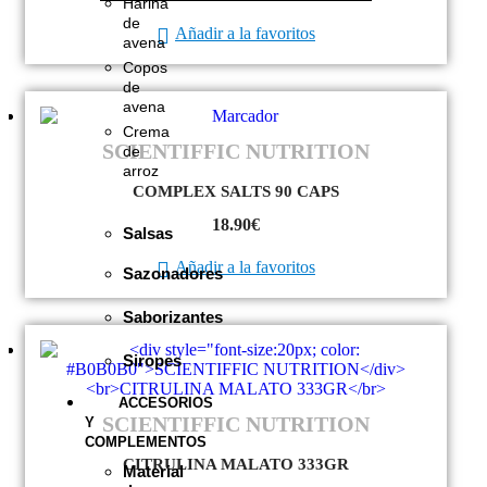
Harina
de
Añadir a la favoritos
avena
Copos
de
avena
Crema
SCIENTIFFIC NUTRITION
de
arroz
COMPLEX SALTS 90 CAPS
18.90
€
Salsas
Añadir a la favoritos
Sazonadores
Saborizantes
Siropes
ACCESORIOS
SCIENTIFFIC NUTRITION
Y
COMPLEMENTOS
CITRULINA MALATO 333GR
Material