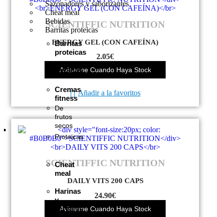
Sazonadores y saborizantes
Cheat meal
Bebidas
SCIENTIFFIC NUTRITION
Barritas proteicas
ENERGY GEL (CON CAFEÍNA)
Barritas
proteicas
2.05
€
Bebidas
Avisarme Cuando Haya Stock
Cremas
Añadir a la favoritos
fitness
De
frutos
secos
Proteicas
SCIENTIFFIC NUTRITION
Cheat
meal
DAILY VITS 200 CAPS
Harinas
24.90
€
y
cereales
Avisarme Cuando Haya Stock