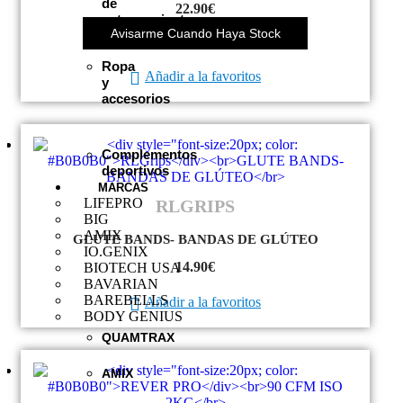
de
22.90
€
entrenamiento
Avisarme Cuando Haya Stock
Ropa
Añadir a la favoritos
y
accesorios
Complementos
deportivos
MARCAS
LIFEPRO
RLGRIPS
BIG
AMIX
GLUTE BANDS- BANDAS DE GLÚTEO
IO.GENIX
14.90
€
BIOTECH USA
BAVARIAN
BAREBELLS
Añadir a la favoritos
BODY GENIUS
QUAMTRAX
AMIX