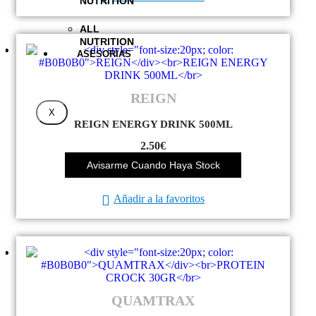
NUTRITION
ALL
NUTRITION
ASESORÍAS
REIGN
X
REIGN ENERGY DRINK 500ML
2.50
€
Avisarme Cuando Haya Stock
Añadir a la favoritos
QUAMTRAX