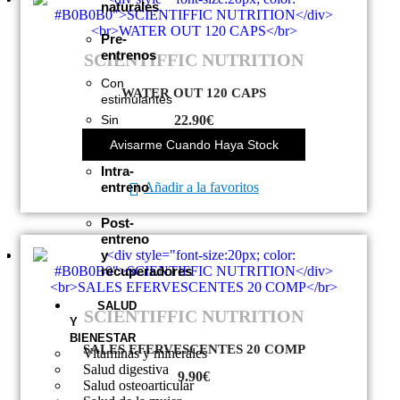
naturales
Pre-
entrenos
SCIENTIFFIC NUTRITION
Con
WATER OUT 120 CAPS
estimulantes
22.90
€
Sin
estimulantes
Avisarme Cuando Haya Stock
Intra-
Añadir a la favoritos
entreno
Post-
entreno
y
recuperadores
SALUD
SCIENTIFFIC NUTRITION
Y
BIENESTAR
SALES EFERVESCENTES 20 COMP
Vitaminas y minerales
Salud digestiva
9.90
€
Salud osteoarticular