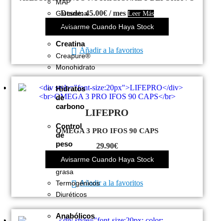
MAP
Desde:
45.00
€
/ mes
Glutamina
Leer Más
Otros
Avisarme Cuando Haya Stock
Creatina
Añadir a la favoritos
Creapure®
Monohidrato
Hidratos
de
carbono
LIFEPRO
Control
OMEGA 3 PRO IFOS 90 CAPS
de
peso
29.90
€
Pérdida
Avisarme Cuando Haya Stock
de
grasa
Añadir a la favoritos
Termogénicos
Diuréticos
Anabólicos