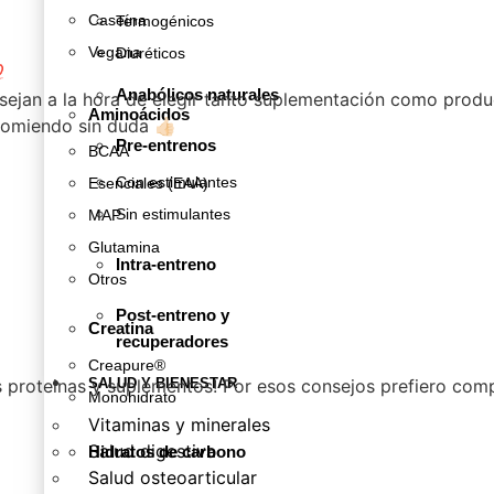
Caseína
Termogénicos
Vegana
Diuréticos

Anabólicos naturales
ejan a la hora de elegir tanto suplementación como produ
Aminoácidos
omiendo sin duda 👍🏻
Pre-entrenos
BCAA
Con estimulantes
Esenciales (EAA)
Sin estimulantes
MAP
Glutamina
Intra-entreno
Otros
Post-entreno y
Creatina
recuperadores
Creapure®
as proteinas y suplementos! Por esos consejos prefiero com
SALUD Y BIENESTAR
Monohidrato
Vitaminas y minerales
Salud digestiva
Hidratos de carbono
Salud osteoarticular