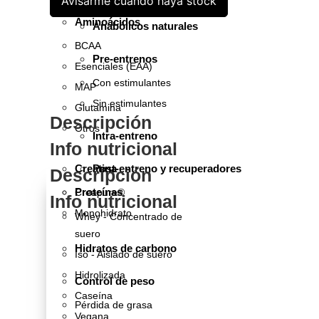
Avisarme cuando haya stock
Aminoácidos
Anabólicos naturales
BCAA
Pre-entrenos
Esenciales (EAA)
Con estimulantes
MAP
Sin estimulantes
Glutamina
Descripción
Otros
Intra-entreno
Info nutricional
Creatina
Post-entreno y recuperadores
Descripción
Proteínas
Creapure®
Info nutricional
Monohidrato
Whey - Concentrado de
suero
Hidratos de carbono
Iso - Aislado de suero
Hidrolizada
Control de peso
Caseína
Pérdida de grasa
Vegana