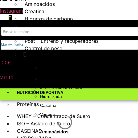
Aminoácidos
Instagram
Creatina
Hidratos de carbono
Pre – entrenos
Intra – Entreno
Post – Entreno y recuperadores
Mas resultados...
Control de peso
Anabólicos naturales
.00
€
Proteínas
0
arrito
Whey - Concentrado de suero
Iso - Aislado de suero
NUTRICIÓN DEPORTIVA
Hidrolizada
Proteínas
Caseína
Vegana
WHEY – Concentrado de Suero
ISO – Aislado de Suero
CASEINAS
Aminoácidos