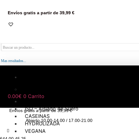
Envíos gratis a partir de 39,99 €
Mas resultados...
NUTRICIÓN DEPORTIVA
Proteínas
0.00
€
0
Carrito
WHEY – Concentrado de Suero
ISO – Aislado de Suero
Envíos gratis a partir de 39,99 €
CASEINAS
Abierto 10.00-14.00 / 17.00-21.00
HYDROLIZADA
VEGANA
644 00 45 25