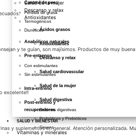
Salud de la mujer
Control de peso
Descanso y relax
Pérdida de grasa
ecuados.
Antioxidantes
Termogénicos
Ácidos grasos
Diuréticos
Anabólicos naturales
Antioxidantes
onsejan y te guían, son majísimos. Productos de muy buen
Pre-entrenos
Descanso y relax
Con estimulantes
Salud cardiovascular
Sin estimulantes
Salud de la mujer
Intra-entreno
o excelente!!
Salud digestiva
Post-entreno y
recuperadores
Enzimas digestivas
Probióticos y Prebióticos
SALUD Y BIENESTAR
Greens
rinas y suplementos en general. Atención personalizada. M
Vitaminas y minerales