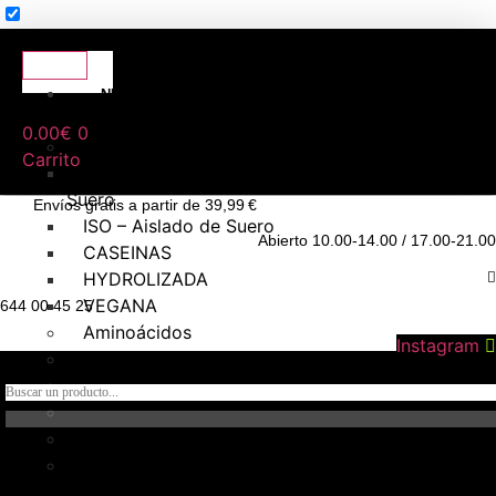
NUTRICIÓN
DEPORTIVA
0.00
€
0
Proteínas
Carrito
WHEY – Concentrado de
Suero
Envíos gratis a partir de 39,99 €
ISO – Aislado de Suero
Abierto 10.00-14.00 / 17.00-21.00
CASEINAS
HYDROLIZADA
VEGANA
644 00 45 25
Aminoácidos
Instagram
Creatina
Hidratos de carbono
Pre – entrenos
Intra – Entreno
Post – Entreno y
recuperadores