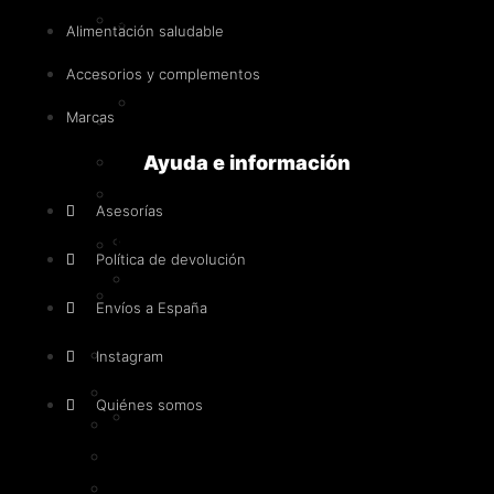
Diuréticos
Intra-
Alimentación saludable
entreno
Anabólicos naturales
Accesorios y complementos
Post-
Marcas
Pre-entrenos
entreno
y
Ayuda e información
Con estimulantes
recuperadores
Sin estimulantes
Asesorías
Proteínas
Intra-entreno
Política de devolución
Whey
Post-entreno y recuperadores
-
Envíos a España
Concentrado
Proteínas
Instagram
de
suero
Whey - Concentrado de suero
Quiénes somos
Iso
Iso - Aislado de suero
-
Hidrolizada
Aislado
Caseína