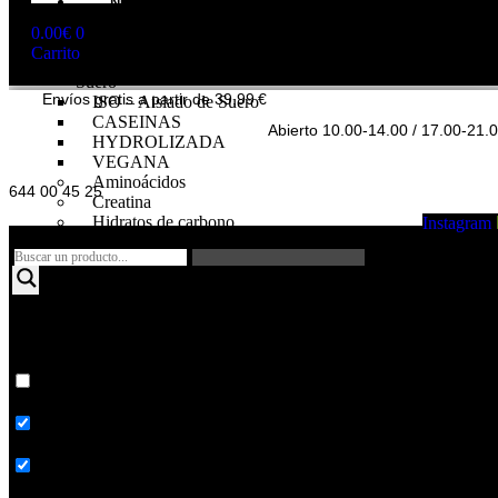
NUTRICIÓN
DEPORTIVA
0.00
€
0
Proteínas
Carrito
WHEY – Concentrado de
Suero
Envíos gratis a partir de 39,99 €
ISO – Aislado de Suero
CASEINAS
Abierto 10.00-14.00 / 17.00-21.
HYDROLIZADA
VEGANA
Aminoácidos
644 00 45 25
Creatina
Hidratos de carbono
Instagram
Pre – entrenos
Intra – Entreno
Post – Entreno y
recuperadores
Control de peso
Anabólicos naturales
Mas resultados...
Proteínas
Whey
Coincidencias
-
Concentrado
Buscar titulo
de
suero
Buscar contenido