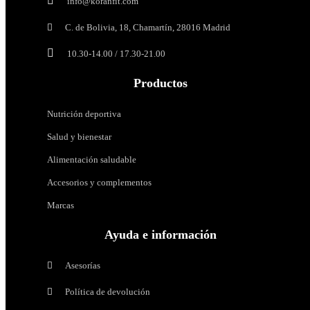
info@koranfit.com
Termogénicos
Intra-
entreno
C. de Bolivia, 18, Chamartín, 28016 Madrid
Diuréticos
10.30-14.00 / 17.30-21.00
Post-
Anabólicos naturales
entreno
y
Productos
Pre-entrenos
recuperadores
Con estimulantes
Nutrición deportiva
Sin estimulantes
Proteínas
Salud y bienestar
Whey
Intra-entreno
-
Alimentación saludable
Concentrado
Post-entreno y recuperadores
de
Accesorios y complementos
suero
Marcas
Proteínas
Iso
-
Whey - Concentrado de suero
Ayuda e información
Aislado
Iso - Aislado de suero
de
suero
Hidrolizada
Asesorías
Hidrolizada
Caseína
Política de devolución
Caseína
Vegana
Vegana