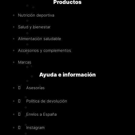
Productos
Diuréticos
Intra-
entreno
Nutrición deportiva
Anabólicos naturales
Salud y bienestar
Post-
Pre-entrenos
entreno
Alimentación saludable
y
Con estimulantes
recuperadores
Accesorios y complementos
Sin estimulantes
Marcas
Proteínas
Intra-entreno
Ayuda e información
Whey
Post-entreno y recuperadores
-
Asesorías
Concentrado
Proteínas
de
Política de devolución
suero
Whey - Concentrado de suero
Iso
Envíos a España
Iso - Aislado de suero
-
Hidrolizada
Instagram
Aislado
Caseína