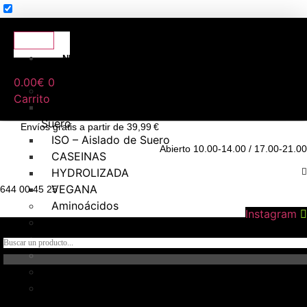
NUTRICIÓN
DEPORTIVA
0.00
€
0
Proteínas
Carrito
WHEY – Concentrado de
Suero
Envíos gratis a partir de 39,99 €
ISO – Aislado de Suero
Abierto 10.00-14.00 / 17.00-21.00
CASEINAS
HYDROLIZADA
VEGANA
644 00 45 25
Aminoácidos
Instagram
Creatina
Hidratos de carbono
Pre – entrenos
Intra – Entreno
Post – Entreno y
recuperadores