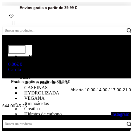
Envíos gratis a partir de 39,99 €
NUTRICIÓN
DEPORTIVA
0.00
€
0
Proteínas
Carrito
WHEY – Concentrado de
Suero
Envíos gratis a partir de 39,99 €
ISO – Aislado de Suero
CASEINAS
Abierto 10.00-14.00 / 17.00-21.
HYDROLIZADA
VEGANA
Aminoácidos
644 00 45 25
Creatina
Hidratos de carbono
Instagram
Pre – entrenos
Intra – Entreno
Post – Entreno y