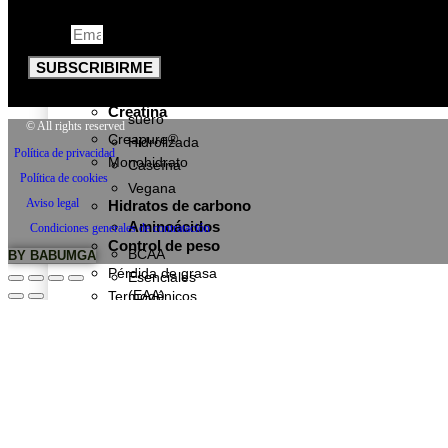
de
MAP
suero
Email
Glutamina
Iso
-
Otros
SUBSCRIBIRME
Aislado
de
Creatina
suero
© All rights reserved
Creapure®
Hidrolizada
Política de privacidad
Monohidrato
Caseína
Política de cookies
Vegana
Aviso legal
Hidratos de carbono
Aminoácidos
Condiciones generales de contratación
Control de peso
BCAA
BY BABUMGA
Pérdida de grasa
Esenciales
(EAA)
Termogénicos
MAP
Diuréticos
Glutamina
Anabólicos naturales
Otros
Pre-entrenos
Creatina
Con estimulantes
Creapure®