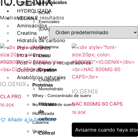
IO.GENIX
Aminoácidos
CASEINAS
HYDROLIZADA
BCAA
Mostrando los 2 resultados
VEGANA
Esenciales
Aminoácidos
(EAA)
Creatina
MAP
Hidratos de carbono
Glutamina
Pre – entrenos
Intra – Entreno
Otros
Post – Entreno y recuperadores
Control de peso
Creatina
Anabólicos naturales
Creapure®
IO.GENIX
Proteínas
Monohidrato
IO.GENIX
Whey - Concentrado de suero
CLA PRO
NAC 600MG 60 CAPS
Hidratos
Iso - Aislado de suero
19.90
€
de
19.90
€
Este
Hidrolizada
carbono
Añadir a la favoritos
producto
Este
Caseína
tiene
producto
Avisarme cuando haya sto
Vegana
Control
múltiples
tiene