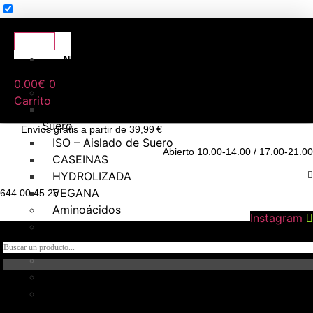
NUTRICIÓN
DEPORTIVA
0.00
€
0
Proteínas
Carrito
WHEY – Concentrado de
Suero
Envíos gratis a partir de 39,99 €
ISO – Aislado de Suero
Abierto 10.00-14.00 / 17.00-21.00
CASEINAS
HYDROLIZADA
VEGANA
644 00 45 25
Aminoácidos
Instagram
Creatina
Hidratos de carbono
Pre – entrenos
Intra – Entreno
Post – Entreno y
recuperadores