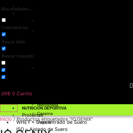
Control de peso
Mas resultados...
Anabólicos naturales
Proteínas
Coincidencias
Whey
-
Buscar titulo
Concentrado
de
Buscar contenido
suero
Iso
-
Aislado
de
.00
€
0
Carrito
suero
Hidrolizada
NUTRICIÓN DEPORTIVA
Caseína
Proteínas
Inicio
/ Productos etiquetados “IO.GENIX”
WHEY – Concentrado de Suero
Vegana
ISO – Aislado de Suero