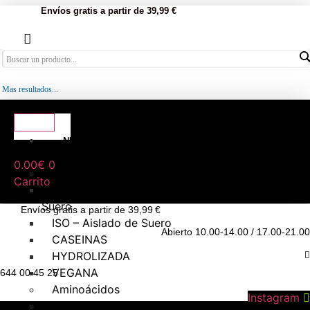
Envíos gratis a partir de 39,99 €
Mas resultados...
NUTRICIÓN
DEPORTIVA
0.00
€
0
Proteínas
Carrito
WHEY – Concentrado de
Suero
Envíos gratis a partir de 39,99 €
ISO – Aislado de Suero
Abierto 10.00-14.00 / 17.00-21.00
CASEINAS
HYDROLIZADA
VEGANA
644 00 45 25
Aminoácidos
Instagram
Creatina