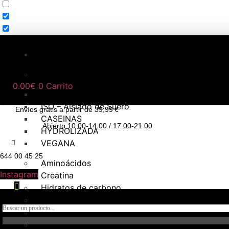
NUTRICIÓN DEPORTIVA
Proteínas
0.00
€
0
Carrito
WHEY – Concentrado de Suero
ISO – Aislado de Suero
Envíos gratis a partir de 39,99 €
CASEINAS
Abierto 10.00-14.00 / 17.00-21.00
HYDROLIZADA
VEGANA
644 00 45 25
Aminoácidos
Instagram
Creatina
Hidratos de carbono
Pre – entrenos
Intra – Entreno
Post – Entreno y recuperadores