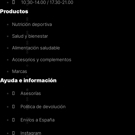
MAP
10.30-14.00 / 17.30-21.00
Monohidrato
Glutamina
Productos
Otros
Hidratos de carbono
Nutrición deportiva
Creatina
Control de peso
Salud y bienestar
Creapure®
Pérdida de grasa
Alimentación saludable
Monohidrato
Termogénicos
Accesorios y complementos
Diuréticos
Hidratos de carbono
Marcas
Anabólicos naturales
Control de peso
Ayuda e información
Pérdida de grasa
Pre-entrenos
Asesorías
Termogénicos
Con estimulantes
Política de devolución
Diuréticos
Sin estimulantes
Anabólicos naturales
Envíos a España
Intra-entreno
Pre-entrenos
Instagram