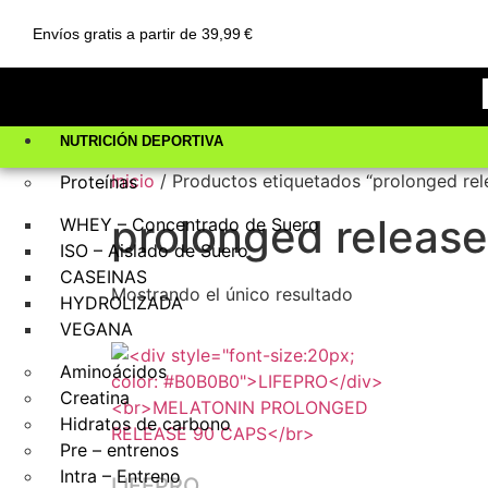
Envíos gratis a partir de 39,99 €
NUTRICIÓN DEPORTIVA
Inicio
/ Productos etiquetados “prolonged rel
Proteínas
prolonged release
WHEY – Concentrado de Suero
ISO – Aislado de Suero
CASEINAS
Mostrando el único resultado
HYDROLIZADA
VEGANA
Aminoácidos
Creatina
Hidratos de carbono
Pre – entrenos
Intra – Entreno
LIFEPRO