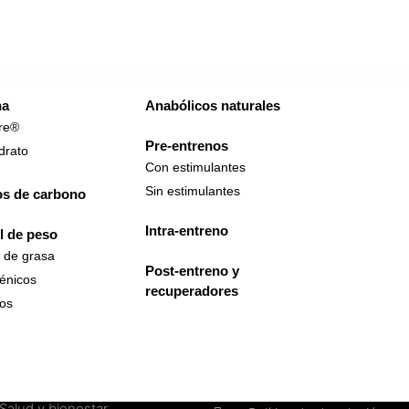
na
Anabólicos naturales
re®
Pre-entrenos
drato
Con estimulantes
Sin estimulantes
os de carbono
Intra-entreno
l de peso
 de grasa
Post-entreno y
énicos
recuperadores
cos
Productos
Ayuda e información
Nutrición deportiva
Asesorías
Salud y bienestar