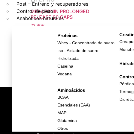
Post – Entreno y recuperadores
Control de peso
MELATONIN PROLONGED
RELEASE 90 CAPS
Anabólicos naturales
22.90
€
Compra rápida
Creati
Proteínas
Creapu
Whey - Concentrado de suero
Avisarme cuando haya stock
Monohi
Iso - Aislado de suero
Hidrolizada
Hidrat
Añadir a la favoritos
Caseína
Vegana
Contro
Pérdida
Aminoácidos
Termog
BCAA
Diuréti
Esenciales (EAA)
Encuéntranos
MAP
Glutamina
644 00 45 25
Otros