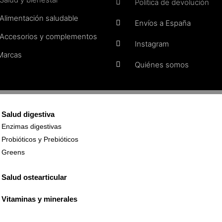
Política de devolución
Alimentación saludable
Envíos a España
Accesorios y complementos
Instagram
Marcas
Quiénes somos
d
Política de cookies
Aviso legal
Condiciones generale
Salud digestiva
Enzimas digestivas
Probióticos y Prebióticos
Greens
ducto llegue a stock. Por favor, déjanos tu contacto y te
Salud ostearticular
Vitaminas y minerales