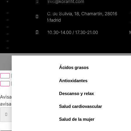
info@koranfit.com
SALUD Y BIENESTAR
Vitaminas y minerales
C. de Bolivia, 18, Chamartín, 28016
Salud digestiva
Madrid
Salud osteoarticular
10.30-14.00 / 17.30-21.00
Salud de la mujer
Descanso y relax
Antioxidantes
© All rights reserved
Política de privacida
Ácidos grasos
Antioxidantes
Descanso y relax
Avisarme cuando haya stock
Te informaremos cuando el pro
avisamos!
Salud cardiovascular
Salud de la mujer