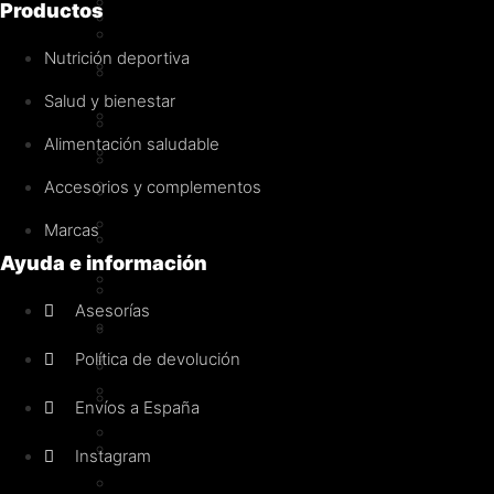
MAP
Productos
Monohidrato
Glutamina
Nutrición deportiva
Otros
Hidratos de carbono
Salud y bienestar
Creatina
Control de peso
Alimentación saludable
Creapure®
Pérdida de grasa
Monohidrato
Accesorios y complementos
Termogénicos
Diuréticos
Marcas
Hidratos de carbono
Ayuda e información
Anabólicos naturales
Control de peso
Asesorías
Pérdida de grasa
Pre-entrenos
Política de devolución
Termogénicos
Con estimulantes
Diuréticos
Sin estimulantes
Envíos a España
Anabólicos naturales
Intra-entreno
Instagram
Pre-entrenos