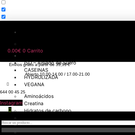
NUTRICIÓN DEPORTIVA
Proteínas
0.00
€
0
Carrito
WHEY – Concentrado de Suero
ISO – Aislado de Suero
Envíos gratis a partir de 39,99 €
CASEINAS
Abierto 10.00-14.00 / 17.00-21.00
HYDROLIZADA
VEGANA
644 00 45 25
Aminoácidos
Instagram
Creatina
Hidratos de carbono
Pre – entrenos
Intra – Entreno
Post – Entreno y recuperadores