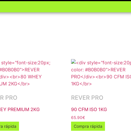
R PRO
REVER PRO
EY PREMIUM 2KG
90 CFM ISO 1KG
65.90
€
a rápida
Compra rápida