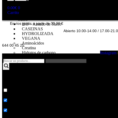
NUTRICIÓN
DEPORTIVA
0.00
€
0
Proteínas
Carrito
WHEY – Concentrado de
Suero
Envíos gratis a partir de 39,99 €
ISO – Aislado de Suero
CASEINAS
Abierto 10.00-14.00 / 17.00-21.
HYDROLIZADA
VEGANA
Aminoácidos
644 00 45 25
Creatina
Hidratos de carbono
Instagram
Pre – entrenos
Intra – Entreno
Post – Entreno y
recuperadores
Control de peso
Anabólicos naturales
Mas resultados...
Proteínas
Whey
Coincidencias
-
Concentrado
Buscar titulo
de
suero
Buscar contenido