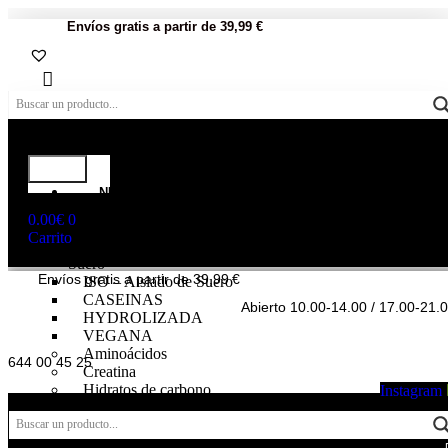
Envíos gratis a partir de 39,99 €
NUTRICIÓN
DEPORTIVA
0.00
€
0
Proteínas
Carrito
WHEY – Concentrado de
Suero
Envíos gratis a partir de 39,99 €
ISO – Aislado de Suero
CASEINAS
Abierto 10.00-14.00 / 17.00-21.
HYDROLIZADA
VEGANA
Aminoácidos
644 00 45 25
Creatina
Hidratos de carbono
Instagram
Pre – entrenos
Intra – Entreno
Post – Entreno y