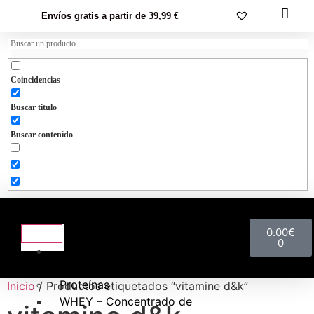
Envíos gratis a partir de 39,99 €
Coincidencias
Buscar titulo
Buscar contenido
0.00
€
0
NUTRICIÓN
DEPORTIVA
Proteínas
Inicio
/ Productos etiquetados “vitamine d&k”
WHEY – Concentrado de