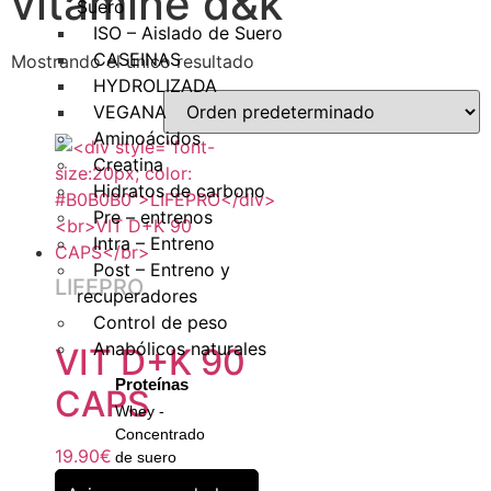
vitamine d&k
Suero
ISO – Aislado de Suero
CASEINAS
Mostrando el único resultado
HYDROLIZADA
VEGANA
Aminoácidos
Creatina
Hidratos de carbono
Pre – entrenos
Intra – Entreno
Post – Entreno y
LIFEPRO
recuperadores
Control de peso
Anabólicos naturales
VIT D+K 90
Proteínas
CAPS
Whey -
Concentrado
19.90
€
de suero
Iso -