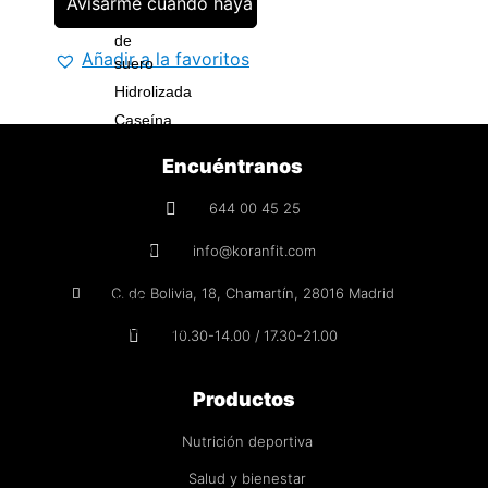
Avisarme cuando haya stock
Aislado
de
Añadir a la favoritos
suero
Hidrolizada
Caseína
Vegana
Encuéntranos
Aminoácidos
644 00 45 25
BCAA
Esenciales
info@koranfit.com
(EAA)
C. de Bolivia, 18, Chamartín, 28016 Madrid
MAP
Glutamina
10.30-14.00 / 17.30-21.00
Otros
Productos
Creatina
Creapure®
Nutrición deportiva
Monohidrato
Salud y bienestar