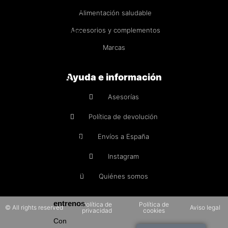
Hidratos
Alimentación saludable
de
Accesorios y complementos
carbono
Marcas
Control
de
Ayuda e información
peso
Pérdida
Asesorías
de
grasa
Política de devolución
Termogénicos
Diuréticos
Envíos a España
Instagram
Anabólicos
naturales
Quiénes somos
Pre-
entrenos
Política de
Política de
© All rights reserved
Aviso legal
privacidad
cookies
Con