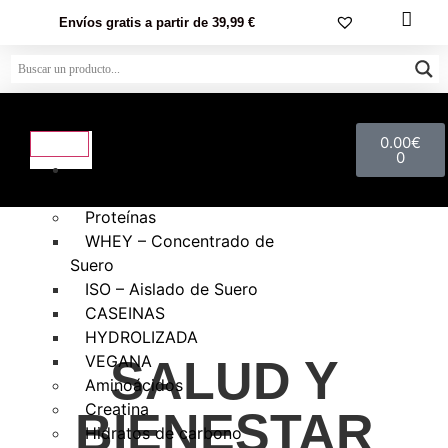
Envíos gratis a partir de 39,99 €
0.00
€
0
NUTRICIÓN
DEPORTIVA
Proteínas
WHEY – Concentrado de
Suero
ISO – Aislado de Suero
CASEINAS
HYDROLIZADA
VEGANA
SALUD Y
Aminoácidos
Creatina
BIENESTAR
Hidratos de carbono