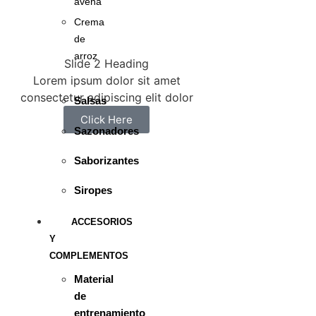
avena
Crema
de
arroz
Slide 2 Heading
Lorem ipsum dolor sit amet
consectetur adipiscing elit dolor
Salsas
Click Here
Sazonadores
Saborizantes
Siropes
ACCESORIOS
Y
COMPLEMENTOS
Material
de
entrenamiento