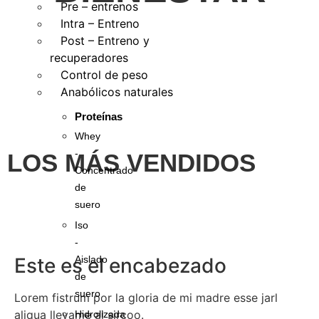
Pre – entrenos
Intra – Entreno
Post – Entreno y
recuperadores
Control de peso
Anabólicos naturales
Proteínas
Whey
-
LOS MÁS VENDIDOS
Concentrado
de
suero
Iso
-
Este es el encabezado
Aislado
de
suero
Lorem fistrum por la gloria de mi madre esse jarl
aliqua llevame al sircoo.
Hidrolizada