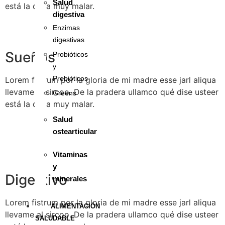
Salud
está la cosa muy malar.
digestiva
Enzimas
digestivas
Sueños
Probióticos
y
Prebióticos
Lorem fistrum por la gloria de mi madre esse jarl aliqua
llevame al sircoo. De la pradera ullamco qué dise usteer
Greens
está la cosa muy malar.
Salud
ostearticular
Vitaminas
y
Digestivo
minerales
Lorem fistrum por la gloria de mi madre esse jarl aliqua
ALIMENTACIÓN
llevame al sircoo. De la pradera ullamco qué dise usteer
SALUDABLE