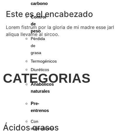
carbono
Este es el encabezado
Control
de
Lorem fistrum por la gloria de mi madre esse jarl
peso
aliqua llevame al sircoo.
Pérdida
de
grasa
Termogénicos
Diuréticos
CATEGORIAS
Anabólicos
naturales
Pre-
entrenos
Con
Ácidos grasos
estimulantes