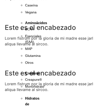
Caseína
Vegana
Aminoácidos
Este es el encabezado
BCAA
Esenciales
Lorem fistrum por la gloria de mi madre esse jarl
(EAA)
aliqua llevame al sircoo.
MAP
Glutamina
Otros
Este es el encabezado
Creatina
Creapure®
Lorem fistrum por la gloria de mi madre esse jarl
Monohidrato
aliqua llevame al sircoo.
Hidratos
de