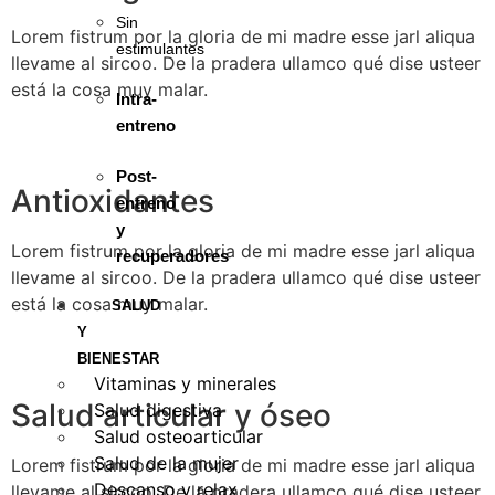
Sin
Lorem fistrum por la gloria de mi madre esse jarl aliqua
estimulantes
llevame al sircoo. De la pradera ullamco qué dise usteer
está la cosa muy malar.
Intra-
entreno
Post-
Antioxidantes
entreno
y
Lorem fistrum por la gloria de mi madre esse jarl aliqua
recuperadores
llevame al sircoo. De la pradera ullamco qué dise usteer
está la cosa muy malar.
SALUD
Y
BIENESTAR
Vitaminas y minerales
Salud articular y óseo
Salud digestiva
Salud osteoarticular
Salud de la mujer
Lorem fistrum por la gloria de mi madre esse jarl aliqua
Descanso y relax
llevame al sircoo. De la pradera ullamco qué dise usteer