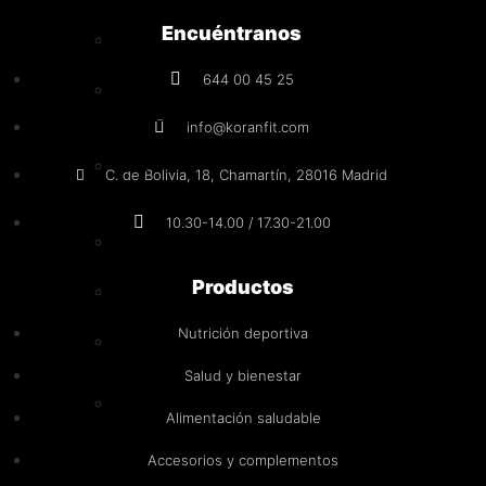
Encuéntranos
AMIX
644 00 45 25
BIG
SUPLEMENTACIÓN
info@koranfit.com
LIFE
C. de Bolivia, 18, Chamartín, 28016 Madrid
PRO
10.30-14.00 / 17.30-21.00
IO.GENIX
Productos
BAVARIAN
Nutrición deportiva
RLGRIPS
Salud y bienestar
NUTS
Alimentación saludable
&
GO
Accesorios y complementos