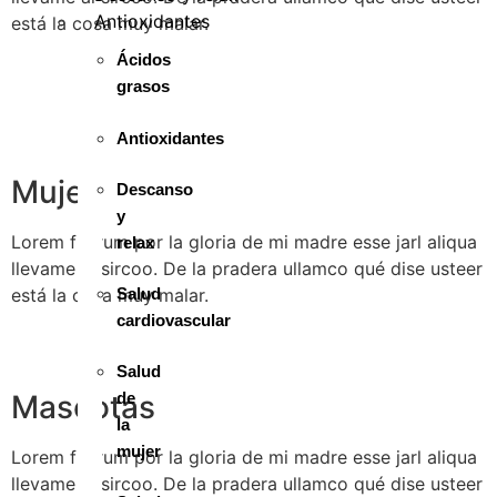
Antioxidantes
está la cosa muy malar.
Ácidos
grasos
Antioxidantes
Mujer
Descanso
y
Lorem fistrum por la gloria de mi madre esse jarl aliqua
relax
llevame al sircoo. De la pradera ullamco qué dise usteer
está la cosa muy malar.
Salud
cardiovascular
Salud
de
Mascotas
la
mujer
Lorem fistrum por la gloria de mi madre esse jarl aliqua
llevame al sircoo. De la pradera ullamco qué dise usteer