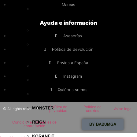
Marcas
SCIENTIFFIC
NUTRITION
Ayuda e información
SERVIVITA
Asesorías
ELEVEN
Política de devolución
FIT
Envíos a España
GOFOOD
Instagram
BAREBELLS
Quiénes somos
NOCCO
Política de
Política de
MONSTER
© All rights reserved
Aviso legal
privacidad
cookies
REIGN
Condiciones generales de
BY BABUMGA
contratación
KORANFIT