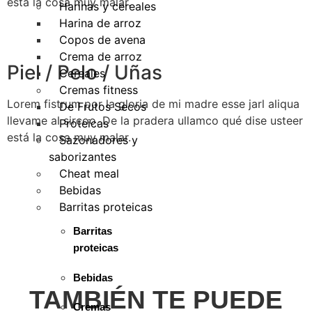
está la cosa muy malar.
Harinas y cereales
Harina de arroz
Copos de avena
Crema de arroz
Piel / Pelo / Uñas
Cereales
Cremas fitness
Lorem fistrum por la gloria de mi madre esse jarl aliqua
De Frutos Secos
llevame al sircoo. De la pradera ullamco qué dise usteer
Proteicas
está la cosa muy malar.
Sazonadores y
saborizantes
Cheat meal
Bebidas
Barritas proteicas
Barritas
proteicas
Bebidas
TAMBIÉN TE PUEDE
Cremas