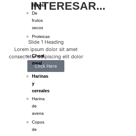
INTERESAR...
fitness
De
frutos
secos
Proteicas
Slide 1 Heading
Lorem ipsum dolor sit amet
Cheat
consectetur adipiscing elit dolor
meal
Click Here
Harinas
y
cereales
Harina
de
avena
Copos
de