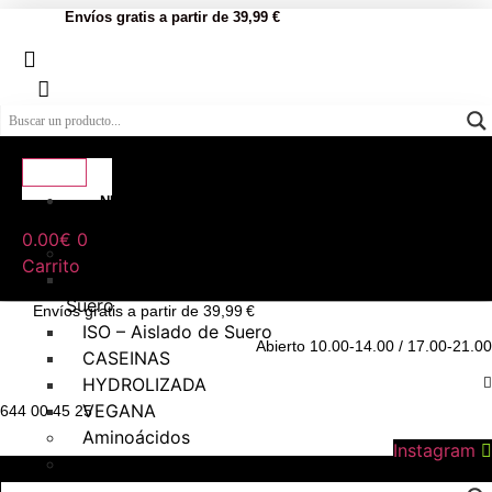
Envíos gratis a partir de 39,99 €
NUTRICIÓN
DEPORTIVA
0.00
€
0
Proteínas
Carrito
WHEY – Concentrado de
Suero
Envíos gratis a partir de 39,99 €
ISO – Aislado de Suero
Abierto 10.00-14.00 / 17.00-21.00
CASEINAS
HYDROLIZADA
VEGANA
644 00 45 25
Aminoácidos
Instagram
Creatina
Hidratos de carbono