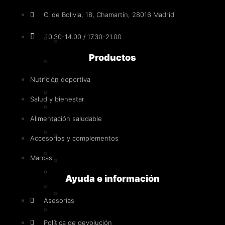
de
de
Monohidrato
C. de Bolivia, 18, Chamartín, 28016 Madrid
carbono
producto
10.30-14.00 / 17.30-21.00
Hidratos de carbono
Control
de
Productos
Control de peso
peso
Pérdida de grasa
Nutrición deportiva
Pérdida
Termogénicos
de
Salud y bienestar
grasa
Diuréticos
Alimentación saludable
Termogénicos
Anabólicos naturales
Diuréticos
Accesorios y complementos
Pre-entrenos
Marcas
Anabólicos
naturales
Con estimulantes
Ayuda e información
Sin estimulantes
Pre-
Asesorías
entrenos
Intra-entreno
Política de devolución
Con