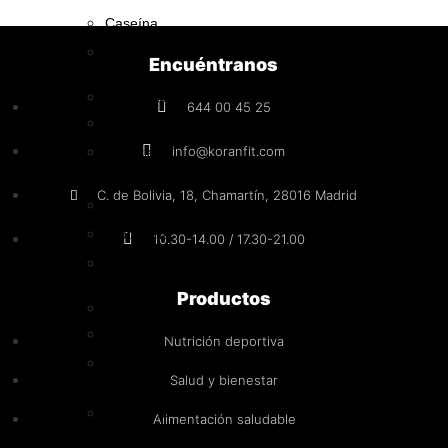
Caseína
Vegana
Encuéntranos
Aminoácidos
644 00 45 25
BCAA
info@koranfit.com
Esenciales
(EAA)
C. de Bolivia, 18, Chamartín, 28016 Madrid
MAP
Glutamina
10.30-14.00 / 17.30-21.00
Otros
Productos
Creatina
Creapure®
Nutrición deportiva
Monohidrato
Salud y bienestar
Hidratos
Alimentación saludable
de