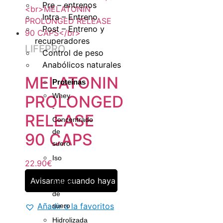
Pre – entrenos
Intra – Entreno
Post – Entreno y
recuperadores
LIFEPRO
Control de peso
Anabólicos naturales
MELATONIN
Proteínas
Whey
PROLONGED
-
RELEASE
Concentrado
de
90 CAPS
suero
Iso
22.90
€
-
Avisarme cuando haya stock
Aislado
de
Añadir a la favoritos
suero
Hidrolizada