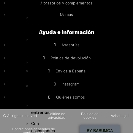
Accesorios y complementos
carbono
Marcas
Control
de
peso
Ayuda e información
Pérdida
Asesorías
de
grasa
Política de devolución
Termogénicos
Diuréticos
Envíos a España
Instagram
Anabólicos
naturales
Quiénes somos
Pre-
entrenos
Política de
Política de
© All rights reserved
Aviso legal
privacidad
cookies
Con
Condiciones generales de
estimulantes
BY BABUMGA
contratación