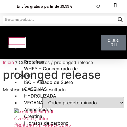
Envíos gratis a partir de 39,99 €
0.00
€
0
NUTRICIÓN
DEPORTIVA
Proteínas
Inicio
/ Custom Notes / prolonged release
WHEY – Concentrado de
prolonged release
Suero
ISO – Aislado de Suero
CASEINAS
Mostrando el único resultado
HYDROLIZADA
VEGANA
Aminoácidos
Creatina
Hidratos de carbono