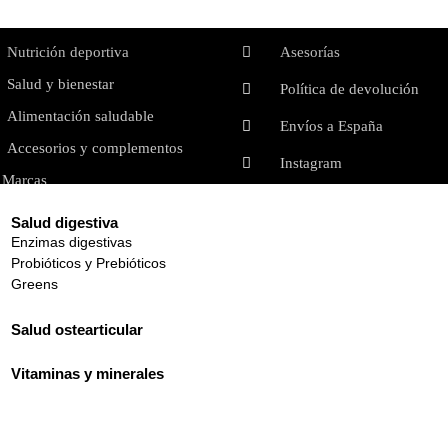
Productos
Ayuda e información
Nutrición deportiva
Asesorías
Salud y bienestar
Política de devolución
Alimentación saludable
Envíos a España
Accesorios y complementos
Instagram
Marcas
Quiénes somos
Salud digestiva
Enzimas digestivas
Probióticos y Prebióticos
ad
Política de cookies
Aviso legal
Condiciones generales 
Greens
Salud ostearticular
e a stock. Por favor, déjanos tu contacto y te avisamos!
Vitaminas y minerales