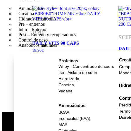
Aminoácidos
Creatina
Hidratos de carbono
Pre – entrenos
Intra – Entreno
DMI
Post – Entreno y recuperadores
SCI
Control de peso
DAILY VITS 90 CAPS
Anabólicos naturales
DAIL
19.90
€
24.90
€
Compra rápida
Creat
Proteínas
Compr
Whey - Concentrado de suero
Creap
Avisarme cuando haya stock
Iso - Aislado de suero
Monoh
Avis
Hidrolizada
Añadir a la favoritos
Caseína
Hidra
Añad
Vegana
Contr
Pérdi
Aminoácidos
Termo
BCAA
Diurét
Esenciales (EAA)
MAP
Glutamina