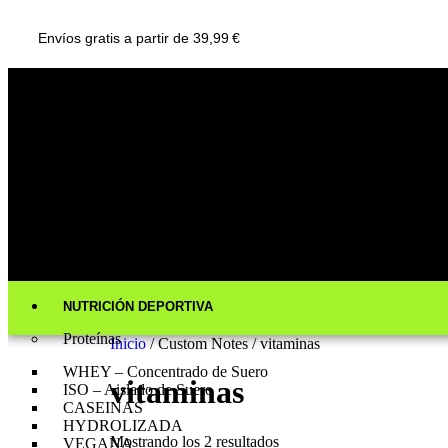
Envíos gratis a partir de 39,99 €
NUTRICIÓN DEPORTIVA
Proteínas
Inicio
/ Custom Notes / vitaminas
WHEY – Concentrado de Suero
vitaminas
ISO – Aislado de Suero
CASEINAS
HYDROLIZADA
Mostrando los 2 resultados
VEGANA