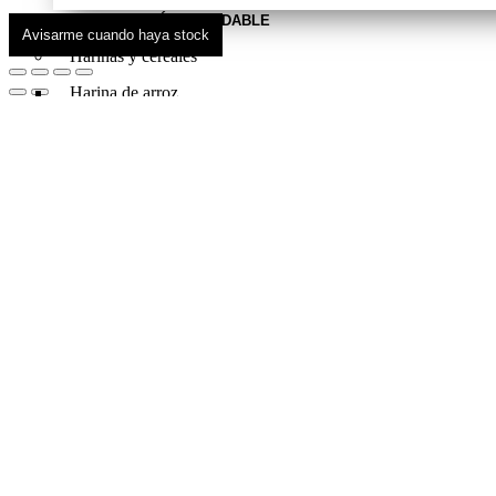
ALIMENTACIÓN SALUDABLE
Avisarme cuando haya stock
Harinas y cereales
Harina de arroz
Copos de avena
Crema de arroz
Cereales
Cremas fitness
De Frutos Secos
Proteicas
Sazonadores y saborizantes
Cheat meal
Bebidas
Barritas proteicas
Barritas proteicas
Bebidas