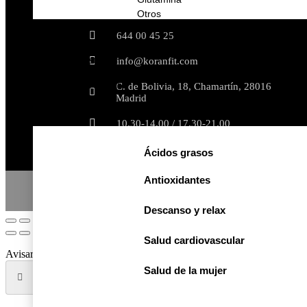
Encuéntranos
Otros
SALUD Y BIENESTAR
644 00 45 25
Vitaminas y minerales
Salud digestiva
info@koranfit.com
Salud osteoarticular
Salud de la mujer
C. de Bolivia, 18, Chamartín, 28016
Descanso y relax
Madrid
Antioxidantes
10.30-14.00 / 17.30-21.00
Ácidos grasos
Antioxidantes
© All rights reserved
Política de privacid
Descanso y relax
Salud cardiovascular
Avisarme cuando haya stock
Te informaremos cuando el producto llegu
Salud de la mujer