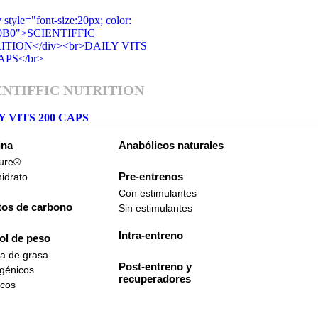
ENTIFFIC NUTRITION
Y VITS 200 CAPS
ina
Anabólicos naturales
a rápida
ure®
Pre-entrenos
idrato
arme cuando haya stock
Con estimulantes
tos de carbono
Sin estimulantes
ir a la favoritos
Intra-entreno
ol de peso
da de grasa
Post-entreno y
génicos
recuperadores
icos