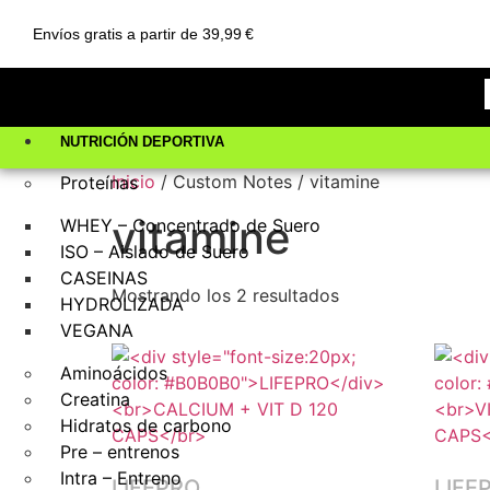
Envíos gratis a partir de 39,99 €
NUTRICIÓN DEPORTIVA
Inicio
/ Custom Notes / vitamine
Proteínas
vitamine
WHEY – Concentrado de Suero
ISO – Aislado de Suero
CASEINAS
Mostrando los 2 resultados
HYDROLIZADA
VEGANA
Aminoácidos
Creatina
Hidratos de carbono
Pre – entrenos
Intra – Entreno
LIFEPRO
LIFE