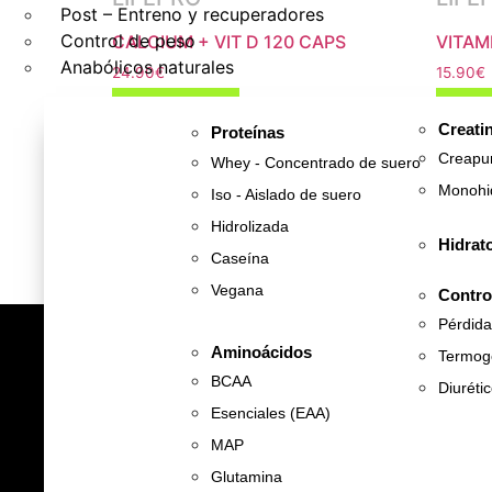
Post – Entreno y recuperadores
Control de peso
CALCIUM + VIT D 120 CAPS
VITAM
Anabólicos naturales
24.90
€
15.90
€
Compra rápida
Compr
Creati
Proteínas
Avisarme cuando haya stock
Avis
Creapu
Whey - Concentrado de suero
Monohi
Iso - Aislado de suero
Añadir a la favoritos
Añad
Hidrolizada
Hidrat
Caseína
Vegana
Contro
Pérdida
Aminoácidos
Termog
BCAA
Encuéntranos
Diuréti
Esenciales (EAA)
644 00 45 25
MAP
Glutamina
info@koranfit.com