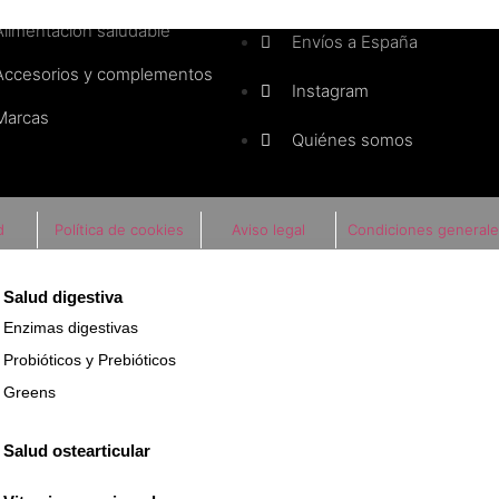
Alimentación saludable
Envíos a España
Accesorios y complementos
Instagram
Marcas
Quiénes somos
d
Política de cookies
Aviso legal
Condiciones generale
Salud digestiva
Enzimas digestivas
Probióticos y Prebióticos
ducto llegue a stock. Por favor, déjanos tu contacto y te
Greens
Salud ostearticular