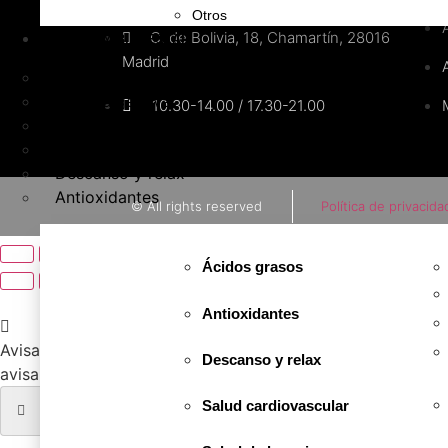
Otros
C. de Bolivia, 18, Chamartín, 28016
SALUD Y BIENESTAR
Madrid
Vitaminas y minerales
Salud digestiva
10.30-14.00 / 17.30-21.00
Salud osteoarticular
Salud de la mujer
Descanso y relax
Antioxidantes
© All rights reserved
Política de privacida
Ácidos grasos
Antioxidantes
Avisarme cuando haya stock
Te informaremos cuando el pro
Descanso y relax
avisamos!
Salud cardiovascular