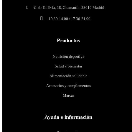
MAP
C. de Bolivia, 18, Chamartín, 28016 Madrid
Glutamina
Otros
10.30-14.00 / 17.30-21.00
Creatina
Creapure®
Productos
Monohidrato
Hidratos
Nutrición deportiva
de
carbono
Salud y bienestar
Control
Alimentación saludable
de
Accesorios y complementos
peso
Pérdida
Marcas
de
grasa
Termogénicos
Diuréticos
Ayuda e información
Anabólicos