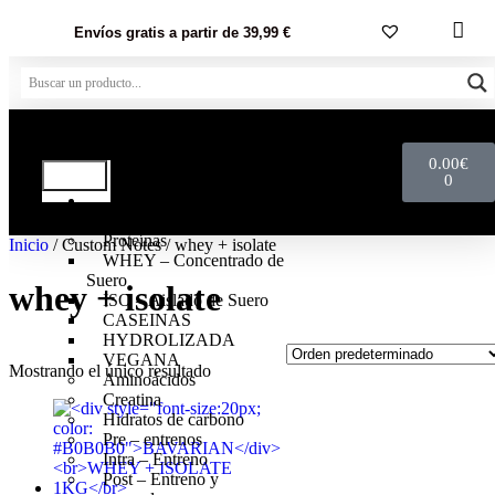
Envíos gratis a partir de 39,99 €
0.00
€
0
NUTRICIÓN
DEPORTIVA
Proteínas
Inicio
/ Custom Notes / whey + isolate
WHEY – Concentrado de
Suero
whey + isolate
ISO – Aislado de Suero
CASEINAS
HYDROLIZADA
VEGANA
Mostrando el único resultado
Aminoácidos
Creatina
Hidratos de carbono
Pre – entrenos
Intra – Entreno
Post – Entreno y