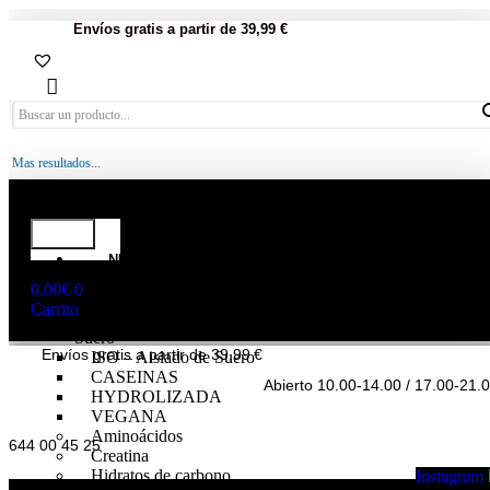
Envíos gratis a partir de 39,99 €
Mas resultados...
NUTRICIÓN
DEPORTIVA
0.00
€
0
Proteínas
Carrito
WHEY – Concentrado de
Suero
Envíos gratis a partir de 39,99 €
ISO – Aislado de Suero
CASEINAS
Abierto 10.00-14.00 / 17.00-21.
HYDROLIZADA
VEGANA
Aminoácidos
644 00 45 25
Creatina
Hidratos de carbono
Instagram