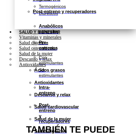
Termogénicos
Post-entreno y recuperadores
Diuréticos
Anabólicos
naturales
SALUD Y BIENESTAR
Vitaminas y minerales
Pre-
Salud digestiva
entrenos
Salud osteoarticular
Salud de la mujer
Con
Descanso y relax
estimulantes
Antioxidantes
Sin
Ácidos grasos
estimulantes
Antioxidantes
Intra-
entreno
Descanso y relax
Post-
Salud cardiovascular
entreno
y
Salud de la mujer
recuperadores
TAMBIÉN TE PUEDE
Salud digestiva