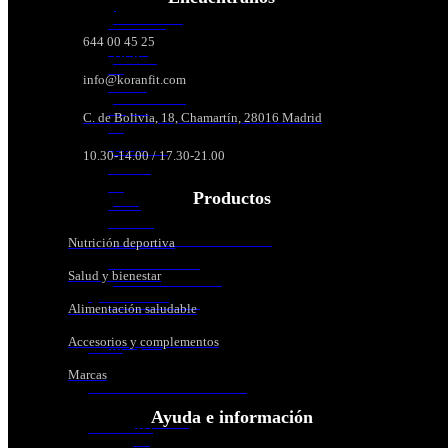
y
página
MONSTER
cereales
de
644 00 45 25
producto
Harina
REIGN
de
info@koranfit.com
avena
KORANFIT
Copos
C. de Bolivia, 18, Chamartín, 28016 Madrid
de
avena
BIOCOP
10.30-14.00 / 17.30-21.00
Crema
de
Productos
DMI
arroz
Salsas
ESSENTIAL NUTRITION
Nutrición deportiva
Sazonadores
Salud y bienestar
ALL NUTRITION
QUAMTRAX
Saborizantes
Alimentación saludable
Siropes
Accesorios y complementos
AMIX
ACCESORIOS
Marcas
Y
BIG SUPLEMENTACIÓN
COMPLEMENTOS
Ayuda e información
Material
LIFE PRO
de