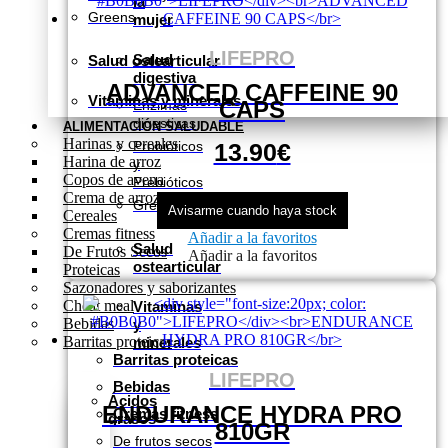
la
en
Greens
mujer
la
página
LIFEPRO
de
Salud
Salud ostearticular
producto
digestiva
ADVANCED CAFFEINE 90
Vitaminas y minerales
CAPS
Enzimas
digestivas
ALIMENTACIÓN SALUDABLE
Harinas y cereales
Este
Probióticos
13.90
€
Harina de arroz
producto
y
Copos de avena
tiene
Prebióticos
Crema de arroz
múltiples
Greens
Avisarme cuando haya stock
Cereales
variantes.
Cremas fitness
Las
Añadir a la favoritos
Salud
De Frutos Secos
opciones
Añadir a la favoritos
ostearticular
Proteicas
se
Sazonadores y saborizantes
pueden
Cheat meal
Vitaminas
elegir
Bebidas
y
en
Barritas proteicas
minerales
la
Barritas proteicas
página
LIFEPRO
de
Bebidas
producto
Ácidos
ENDURANCE HYDRA PRO
Cremas fitness
grasos
810GR
De frutos secos