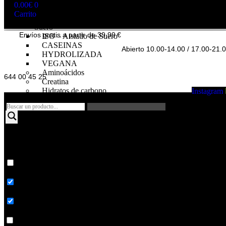
DEPORTIVA
0.00
€
0
Proteínas
Carrito
WHEY – Concentrado de
Suero
Envíos gratis a partir de 39,99 €
ISO – Aislado de Suero
CASEINAS
Abierto 10.00-14.00 / 17.00-21.
HYDROLIZADA
VEGANA
Aminoácidos
644 00 45 25
Creatina
Hidratos de carbono
Instagram
Pre – entrenos
Intra – Entreno
Post – Entreno y
recuperadores
Control de peso
Anabólicos naturales
Mas resultados...
Proteínas
Whey
Coincidencias
-
Concentrado
Buscar titulo
de
suero
Buscar contenido
Iso
-