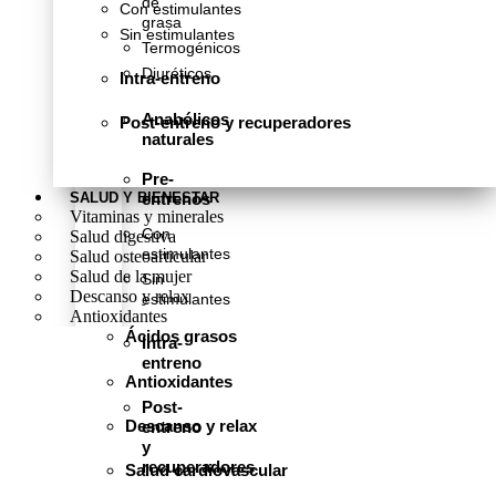
de
Con estimulantes
grasa
Sin estimulantes
Termogénicos
Diuréticos
Intra-entreno
.
Anabólicos
Post-entreno y recuperadores
naturales
Pre-
entrenos
SALUD Y BIENESTAR
Vitaminas y minerales
Con
Salud digestiva
estimulantes
Salud osteoarticular
Salud de la mujer
Sin
Descanso y relax
estimulantes
Antioxidantes
Ácidos grasos
Intra-
entreno
Antioxidantes
Post-
Descanso y relax
entreno
y
recuperadores
Salud cardiovascular