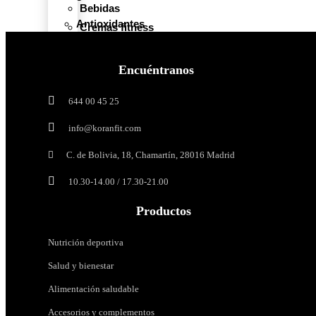
Bebidas
Antioxidantes
Cremas fitness
De frutos secos
Descanso
Proteicas
y
Encuéntranos
relax
Cheat meal
644 00 45 25
Salud
Harinas y cereales
cardiovascular
Harina de avena
info@koranfit.com
Copos de avena
Salud
C. de Bolivia, 18, Chamartín, 28016 Madrid
de
Crema de arroz
la
10.30-14.00 / 17.30-21.00
mujer
Salsas
Sazonadores
Salud
Productos
digestiva
Saborizantes
Enzimas
Nutrición deportiva
Siropes
digestivas
Salud y bienestar
Probióticos
Barritas proteicas
y
Alimentación saludable
Prebióticos
Bebidas
Greens
Accesorios y complementos