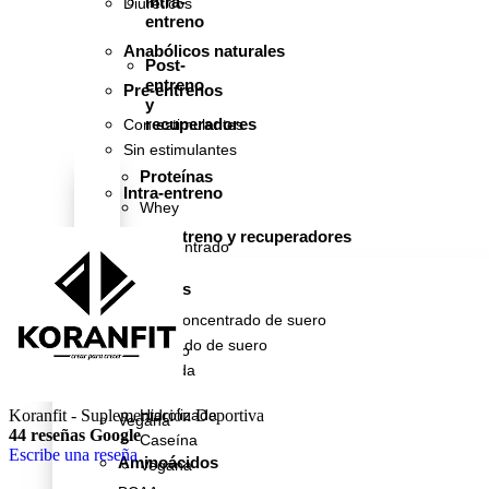
Intra-
Diuréticos
entreno
Anabólicos naturales
Post-
entreno
Pre-entrenos
y
recuperadores
Con estimulantes
Sin estimulantes
Proteínas
Intra-entreno
Whey
-
Post-entreno y recuperadores
Concentrado
de
suero
Proteínas
Iso
Whey - Concentrado de suero
-
Iso - Aislado de suero
Aislado
de
Hidrolizada
suero
Caseína
Hidrolizada
Koranfit - Suplementación Deportiva
Vegana
44 reseñas Google
Caseína
Escribe una reseña
Aminoácidos
Vegana