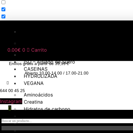
NUTRICIÓN DEPORTIVA
Proteínas
0.00
€
0
Carrito
WHEY – Concentrado de Suero
ISO – Aislado de Suero
Envíos gratis a partir de 39,99 €
CASEINAS
Abierto 10.00-14.00 / 17.00-21.00
HYDROLIZADA
VEGANA
644 00 45 25
Aminoácidos
Instagram
Creatina
Hidratos de carbono
Pre – entrenos
Intra – Entreno
Post – Entreno y recuperadores