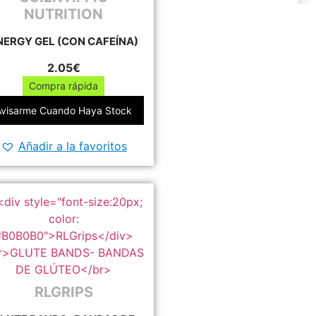
de
NUTRITION
producto
NERGY GEL (CON CAFEÍNA)
2.05
€
Compra rápida
Este
Avisarme Cuando Haya Stock
producto
tiene
Añadir a la favoritos
múltiples
variantes.
Las
opciones
se
pueden
elegir
en
la
RLGRIPS
página