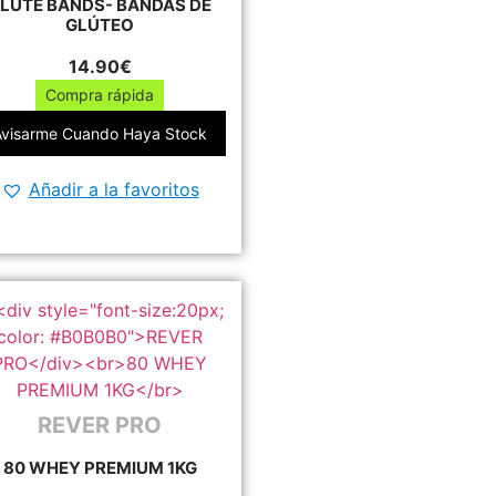
LUTE BANDS- BANDAS DE
de
GLÚTEO
producto
14.90
€
Compra rápida
Este
Avisarme Cuando Haya Stock
producto
tiene
Añadir a la favoritos
múltiples
variantes.
Las
opciones
se
pueden
elegir
en
la
REVER PRO
página
80 WHEY PREMIUM 1KG
de
producto