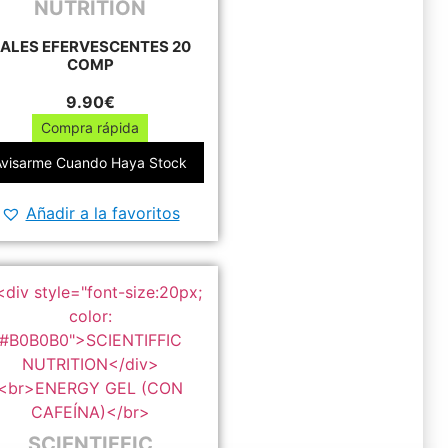
NUTRITION
ALES EFERVESCENTES 20
COMP
9.90
€
Compra rápida
Este
Avisarme Cuando Haya Stock
producto
tiene
Añadir a la favoritos
múltiples
variantes.
Las
opciones
se
pueden
elegir
en
la
página
SCIENTIFFIC