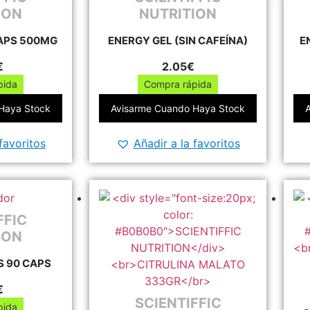
ION
NUTRITION
CAPS 500MG
ENERGY GEL (SIN CAFEÍNA)
E
€
2.05
€
pida
Compra rápida
e
Este
Haya Stock
Avisarme Cuando Haya Stock
oducto
producto
ne
tiene
favoritos
Añadir a la favoritos
tiples
múltiples
iantes.
variantes.
s
Las
ciones
opciones
se
FFIC
eden
pueden
ION
gir
elegir
 90 CAPS
en
la
€
gina
página
SCIENTIFFIC
pida